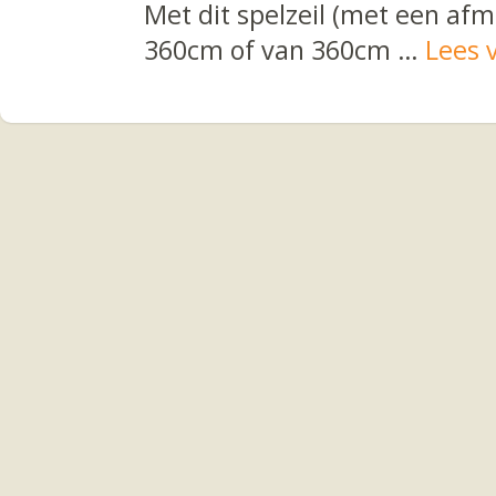
Met dit spelzeil (met een af
360cm of van 360cm …
Lees 