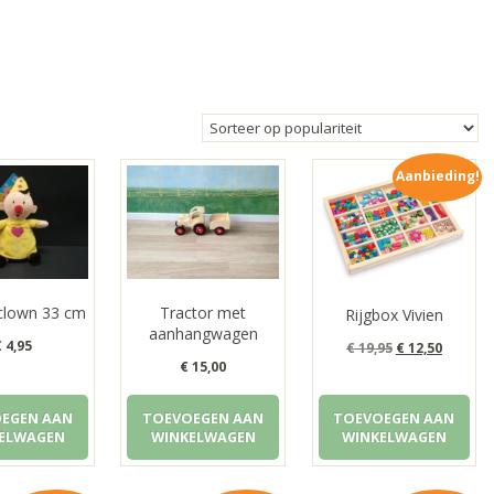
Aanbieding!
lown 33 cm
Tractor met
Rijgbox Vivien
aanhangwagen
€
4,95
Oorspronkeli
Huidig
€
19,95
€
12,50
€
15,00
prijs
prijs
was:
is:
EGEN AAN
TOEVOEGEN AAN
TOEVOEGEN AAN
ELWAGEN
WINKELWAGEN
WINKELWAGEN
€ 19,95.
€ 12,50.