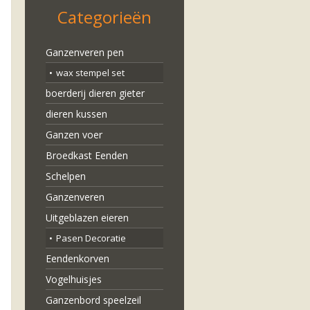
Categorieën
Ganzenveren pen
wax stempel set
boerderij dieren gieter
dieren kussen
Ganzen voer
Broedkast Eenden
Schelpen
Ganzenveren
Uitgeblazen eieren
jke
e
Pasen Decoratie
Eendenkorven
Vogelhuisjes
Ganzenbord speelzeil