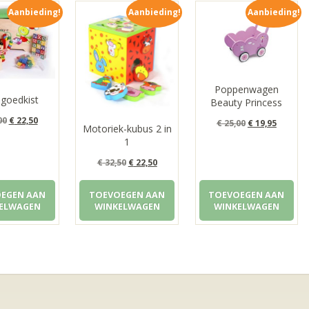
Aanbieding!
Aanbieding!
Aanbieding!
Poppenwagen
lgoedkist
Beauty Princess
Oorspronkelijke
Huidige
00
€
22,50
Oorspronkeli
Huidig
€
25,00
€
19,95
Motoriek-kubus 2 in
prijs
prijs
1
prijs
prijs
was:
is:
was:
is:
Oorspronkelijke
Huidige
€
32,50
€
22,50
€ 30,00.
€ 22,50.
€ 25,00.
€ 19,95.
prijs
prijs
EGEN AAN
TOEVOEGEN AAN
TOEVOEGEN AAN
was:
is:
ELWAGEN
WINKELWAGEN
WINKELWAGEN
€ 32,50.
€ 22,50.