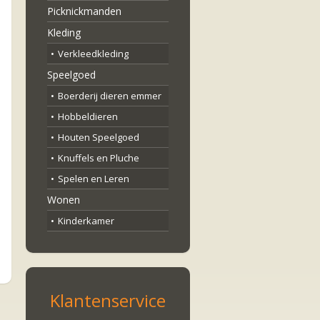
Picknickmanden
Kleding
Verkleedkleding
Speelgoed
Boerderij dieren emmer
Hobbeldieren
jke
e
Houten Speelgoed
Knuffels en Pluche
Spelen en Leren
Wonen
Kinderkamer
Klantenservice