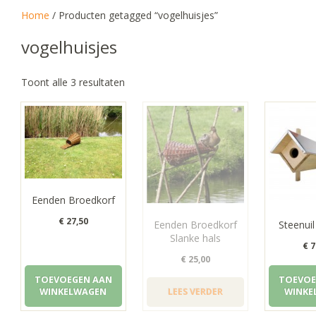
Home
/ Producten getagged “vogelhuisjes”
vogelhuisjes
Gesorteerd
Toont alle 3 resultaten
op
populariteit
Eenden Broedkorf
€
27,50
Eenden Broedkorf
Steenuil
Slanke hals
€
7
€
25,00
TOEVOEGEN AAN
TOEVOE
WINKELWAGEN
LEES VERDER
WINKE