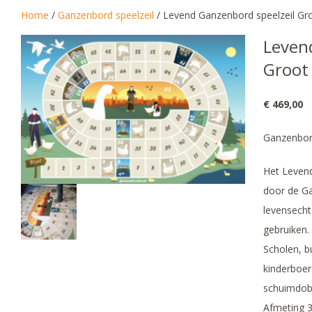
Home
/
Ganzenbord speelzeil
/ Levend Ganzenbord speelzeil Gr
Leven
Groot
€
469,00
Ganzenbord
Het Leven
door de Ga
levensecht
gebruiken.
Scholen, b
kinderboerd
schuimdobb
Afmeting 3