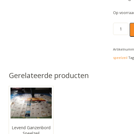
Op voorraa
Levend
Ganzenbo
speelzeil
Artikelnum
Groot
speelzeil
Tag
aantal
Gerelateerde producten
Levend Ganzenbord
Speelzeil