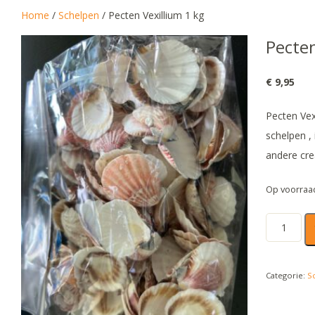
Home
/
Schelpen
/ Pecten Vexillium 1 kg
Pecten
€
9,95
Pecten Vex
schelpen ,
andere cre
Op voorraa
Pecten
Vexillium
1
Categorie:
S
kg
aantal