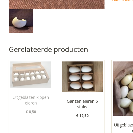
aantal
Gerelateerde producten
Uitgeblazen kippen
Ganzen eieren 6
eieren
stuks
€
8,50
€
12,50
Uitgebla