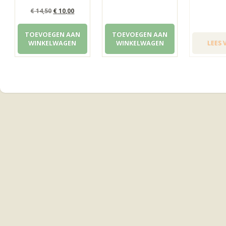
Oorspronkelijke
Huidige
€
14,50
€
10,00
prijs
prijs
TOEVOEGEN AAN
TOEVOEGEN AAN
was:
is:
WINKELWAGEN
WINKELWAGEN
LEES 
€ 14,50.
€ 10,00.