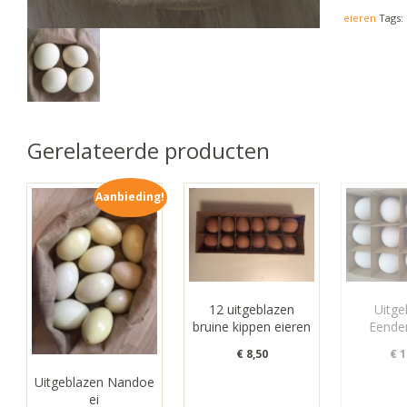
eieren
Tags:
Gerelateerde producten
Aanbieding!
12 uitgeblazen
Uitge
bruine kippen eieren
Eende
€
8,50
€
1
Uitgeblazen Nandoe
ei