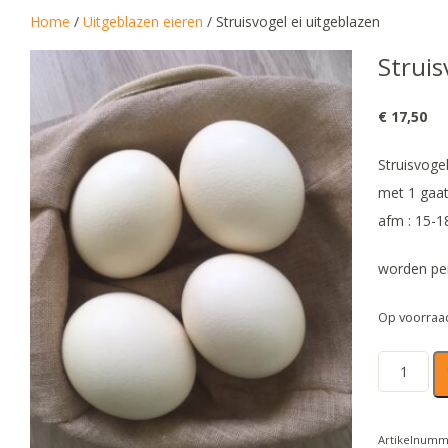
Home
/
Uitgeblazen eieren
/ Struisvogel ei uitgeblazen
Struis
€
17,50
Struisvoge
met 1 gaa
afm : 15-
worden per
Op voorraa
Struisvoge
ei
uitgeblaze
Artikelnum
aantal