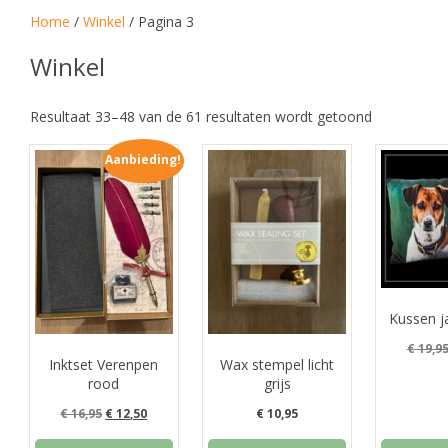
Home
/
Winkel
/ Pagina 3
Winkel
Gesorteerd
Resultaat 33–48 van de 61 resultaten wordt getoond
op
Aanbieding!
populariteit
Kussen j
€
19,9
Inktset Verenpen
Wax stempel licht
rood
grijs
Oorspronkelijke
Huidige
€
16,95
€
12,50
€
10,95
prijs
prijs