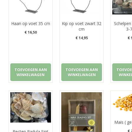
Haan op voet 35 cm
Kip op voet zwart 32
Schelpen
cm
3-
€
16,50
€
14,95
€
9
TOEVOEGEN AAN
TOEVOEGEN AAN
TOEVOE
WINKELWAGEN
WINKELWAGEN
WINKE
Mais ( g
€
2
Pecten Radula Sint