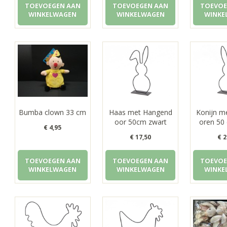
TOEVOEGEN AAN
TOEVOEGEN AAN
TOEVOE
was:
is:
WINKELWAGEN
WINKELWAGEN
WINKE
€ 16,95.
€ 12,50.
Bumba clown 33 cm
Haas met Hangend
Konijn m
oor 50cm zwart
oren 50
€
4,95
€
17,50
€
2
TOEVOEGEN AAN
TOEVOEGEN AAN
TOEVOE
WINKELWAGEN
WINKELWAGEN
WINKE